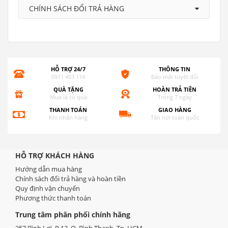
CHÍNH SÁCH ĐỔI TRẢ HÀNG
HỖ TRỢ 24/7
THÔNG TIN
0911 403 114
Bảo mật tuyệt đối
QUÀ TẶNG
HOÀN TRẢ TIỀN
Mua là có quà
Trong 7 ngày
THANH TOÁN
GIAO HÀNG
Khi nhận hàng
Tận nơi toàn quốc
HỖ TRỢ KHÁCH HÀNG
Hướng dẫn mua hàng
Chính sách đổi trả hàng và hoàn tiền
Quy định vận chuyển
Phương thức thanh toán
Trung tâm phân phối chính hãng
257 Bình Lợi, P.13, Q. Bình Thạnh, Tp. HCM