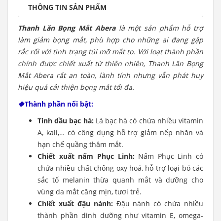
THÔNG TIN SẢN PHẨM
Thanh Lăn Bọng Mắt Abera
là một sản phẩm hỗ trợ
làm giảm bọng mắt, phù hợp cho những ai đang gặp
rắc rối với tình trạng túi mỡ mắt to. Với loạt thành phần
chính được chiết xuất từ thiên nhiên, Thanh Lăn Bọng
Mắt Abera rất an toàn, lành tính nhưng vẫn phát huy
hiệu quả cải thiện bọng mắt tối đa.
🍀
Thành phần nổi bật:
Tinh dầu bạc hà:
Lá bạc hà có chứa nhiều vitamin
A, kali,… có công dụng hỗ trợ giảm nếp nhăn và
hạn chế quầng thâm mắt.
Chiết xuất nấm Phục Linh:
Nấm Phục Linh có
chứa nhiều chất chống oxy hoá, hỗ trợ loại bỏ các
sắc tố melanin thừa quanh mắt và dưỡng cho
vùng da mắt căng mịn, tươi trẻ.
Chiết xuất đậu nành:
Đậu nành có chứa nhiều
thành phần dinh dưỡng như vitamin E, omega-