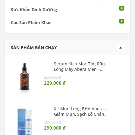
Sức Khỏe Dinh Dưỡng
Các Sản Phẩm Khác
SẢN PHẨM BÁN CHẠY
Serum Kích Mọc Tóc, Râu,
Lông Mày Abera Men –
Dưỡng Tóc Dày Và Râu Rậm
250.000 đ
Rạp
229.000 đ
Xịt Mụn Lưng BHA Abera –
Giảm Mụn, Sạch Lỗ Chân
Lông, Dưỡng Da Mịn
399.000 đ
299.000 đ