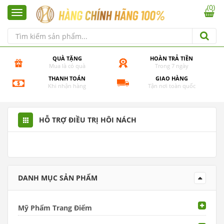
(0)
QUÀ TẶNG
HOÀN TRẢ TIỀN
Mua là có quà
Trong 7 ngày
THANH TOÁN
GIAO HÀNG
Khi nhận hàng
Tận nơi toàn quốc
HỖ TRỢ ĐIỀU TRỊ HÔI NÁCH
DANH MỤC SẢN PHẨM
Mỹ Phẩm Trang Điểm