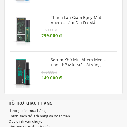
Thanh Lăn Giảm Bọng Mắt
Abera – Làm Dịu Da Mắt,
Ngừa Lão Hóa Vùng Mắt
359.000 đ
299.000 đ
Serum Khử Mùi Abera Men –
Hạn Chế Mùi Mồ Hôi Vùng
Nách, Dưỡng Sáng Da
170.000 đ
149.000 đ
HỖ TRỢ KHÁCH HÀNG
Hướng dẫn mua hàng
Chính sách đổi trả hàng và hoàn tiền
Quy định vận chuyển
Phương thức thanh toán