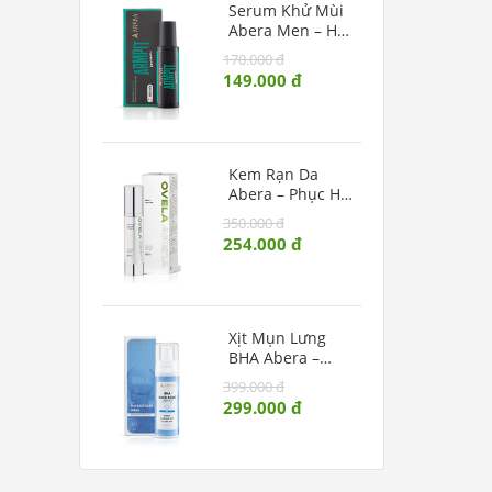
Serum Khử Mùi
Abera Men – Hạn
Chế Mùi Mồ Hôi
170.000 đ
Vùng Nách,
149.000 đ
Dưỡng Sáng Da
Kem Rạn Da
Abera – Phục Hồi
Da Rạn, Dưỡng
350.000 đ
Ẩm Và Ngăn
254.000 đ
Ngừa Rạn Mới
Xịt Mụn Lưng
BHA Abera –
Giảm Mụn, Sạch
399.000 đ
Lỗ Chân Lông,
299.000 đ
Dưỡng Da Mịn