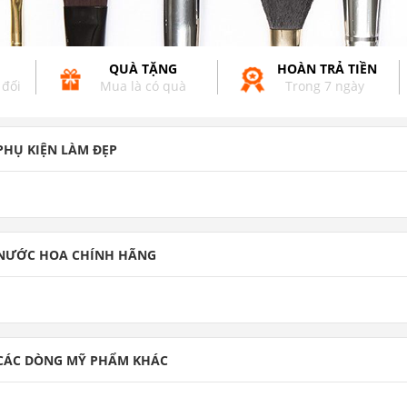
QUÀ TẶNG
HOÀN TRẢ TIỀN
 đối
Mua là có quà
Trong 7 ngày
PHỤ KIỆN LÀM ĐẸP
NƯỚC HOA CHÍNH HÃNG
CÁC DÒNG MỸ PHẨM KHÁC