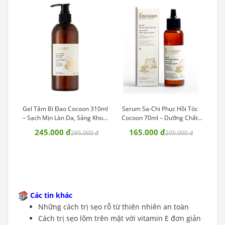
Gel Tắm Bí Đao Cocoon 310ml
Serum Sa-Chi Phục Hồi Tóc
Nư
– Sạch Mịn Làn Da, Sảng Khoái
Cocoon 70ml – Dưỡng Chất
Giảm
Tinh Thần
Vàng Phục Hồi Mái Tóc Hư Tổn
245.000 đ
165.000 đ
295.000 đ
205.000 đ
Các tin khác
Những cách trị sẹo rỗ từ thiên nhiên an toàn
Cách trị sẹo lõm trên mặt với vitamin E đơn giản