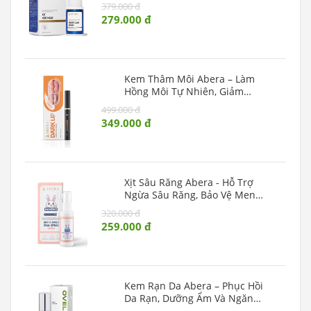
Lượng Giấc Ngủ
379.000 đ
279.000 đ
Kem Thâm Môi Abera – Làm
Hồng Môi Tự Nhiên, Giảm
Khô Nứt Và Thâm Sạm
499.000 đ
349.000 đ
Xịt Sâu Răng Abera - Hỗ Trợ
Ngừa Sâu Răng, Bảo Vệ Men
Răng Cho Trẻ
320.000 đ
259.000 đ
Kem Rạn Da Abera – Phục Hồi
Da Rạn, Dưỡng Ẩm Và Ngăn
Ngừa Rạn Mới