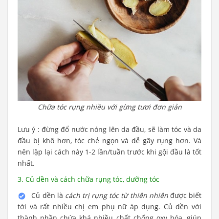
Chữa tóc rụng nhiều với gừng tươi đơn giản
Lưu ý : đừng đổ nước nóng lên da đầu, sẽ làm tóc và da
đầu bị khô hơn, tóc chẻ ngọn và dễ gãy rụng hơn. Và
nên lặp lại cách này 1-2 lần/tuần trước khi gội đầu là tốt
nhất.
3. Củ dền và cách chữa rụng tóc, dưỡng tóc
Củ dền là
cách trị rụng tóc từ thiên nhiên
được biết
tới và rất nhiều chị em phụ nữ áp dụng. Củ dền với
thành phần chứa khá nhiều chất chống oxy hóa, giúp