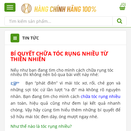
(0)
TIN TỨC
BÍ QUYẾT CHỮA TÓC RỤNG NHIỀU TỪ
THIÊN NHIÊN
Nếu như bạn đang tìm cho mình cách chữa rụng tóc
nhiều thì không nên bỏ qua bài viết này nhé:
Bạn “phát điên” vì mái tóc xơ, rối, chẻ gọn và
những sợi tóc cứ lần lượt “ra đi” mà không rõ nguyên
nhân. Bạn đang tìm cho mình cách
chữa tóc rụng nhiều
an toàn, hiệu quả cũng như đem lại kết quả nhanh
chóng. Vậy hãy cùng tìm hiểu thêm những bí quyết để
sở hữu mái tóc đen dày, óng mượt ngay nhé.
Như thế nào là tóc rụng nhiều?