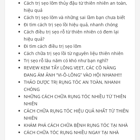
Cách trị sẹo lõm thủy đậu từ thiên nhiên an toàn,
hiệu quả
Cách trị sẹo lõm và những sai lầm bạn chưa biết
Đi tìm cách trị sẹo lồi hiệu quả, nhanh chóng
Cách điều trị sẹo rỗ từ thiên nhiên có đem lại
hiệu quả?
Đi tìm cách điều trị sẹo lõm
Cách chữa trị sẹo lồi từ nguyên liệu thiên nhiên
Trị sẹo rỗ lâu năm có khó như bạn nghĩ?
REVIEW KEM TẨY LÔNG VEET, CÁC CÔ NÀNG
ĐANG ÁM ẢNH “VI-Ô-LÔNG” VÀO HỘI NHANH!!!
THẢO DƯỢC TRỊ RỤNG TÓC AN TOÀN, NHANH
CHÓNG
NHỮNG CÁCH CHỮA RỤNG TÓC NHIỀU TỪ THIÊN
NHIÊN
CÁCH CHỮA RỤNG TÓC HIỆU QUẢ NHẤT TỪ THIÊN
NHIÊN
KHÁM PHÁ CÁCH CHỮA BỆNH RỤNG TÓC TẠI NHÀ
CÁCH CHỮA TÓC RỤNG NHIỀU NGAY TẠI NHÀ