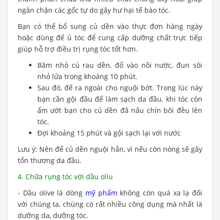
ngăn chặn các gốc tự do gây hư hại tế bào tóc.
Bạn có thể bổ sung củ dền vào thực đơn hàng ngày
hoặc dùng để ủ tóc để cung cấp dưỡng chất trực tiếp
giúp
hỗ trợ điều trị rụng tóc
tốt hơn.
Băm nhỏ củ rau dền, đổ vào nồi nước, đun sôi
nhỏ lửa trong khoảng 10 phút.
Sau đó, để ra ngoài cho nguội bớt. Trong lúc này
bạn cần gội đầu để làm sạch da đầu, khi tóc còn
ẩm ướt bạn cho củ dền đã nấu chín bôi đều lên
tóc.
Đợi khoảng 15 phút và gội sạch lại với nước
Lưu ý: Nên để củ dền nguội hẳn, vì nếu còn nóng sẽ gây
tổn thương da đầu.
4. Chữa rụng tóc với dầu oliu
- Dầu olive là dòng
mỹ phẩm
không còn quá xa lạ đối
với chúng ta, chúng có rất nhiều công dụng mà nhất là
dưỡng da, dưỡng tóc.