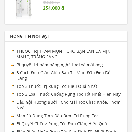
350.000 đ
254.000 đ
THÔNG TIN NỔI BẬT
THUỐC TRỊ THÂM MỤN – CHO BẠN LÀN DA MỊN
MÀNG, TRẮNG SÁNG
Bí quyết trị nám bằng nghệ tươi và mật ong
3 Cách Đơn Giản Giúp Bạn Trị Mụn Đầu Đen Dễ
Dàng
Top 3 Thuốc Trị Rụng Tóc Hiệu Quả Nhất
Top 3 Loại Thuốc Chống Rụng Tóc Tốt Nhất Hiện Nay
Dầu Gội Hương Bưởi - Cho Mái Tóc Chắc Khỏe, Thơm
Ngát
Mẹo Sử Dụng Tinh Dầu Bưởi Trị Rụng Tóc
Bí Quyết Chống Rụng Tóc Đơn Giản, Hiệu Quả
Biện Pháp Ngăn Rụng Tóc Sau Sinh Tốt Nhất Dành